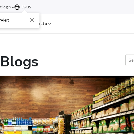
t.login
ES-US
rAlert
s
Acerca de
Contacto
 Blogs