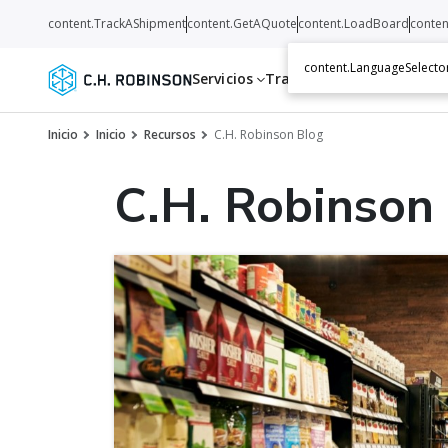
content.TrackAShipment
content.GetAQuote
content.LoadBoard
conten
content.LanguageSelecto
Servicios
Transportistas
Recurso
Inicio
Inicio
Recursos
C.H. Robinson Blog
C.H. Robinson