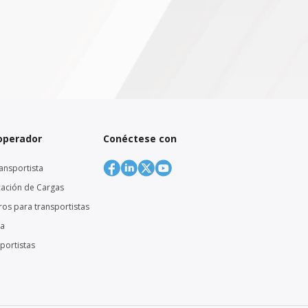
 operador
Conéctese con
ansportista
cación de Cargas
eros para transportistas
ga
sportistas