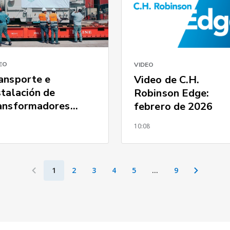
EO
VIDEO
ansporte e
Video de C.H.
stalación de
Robinson Edge:
ansformadores
febrero de 2026
sados en México
0
10:08
1
2
3
4
5
…
9