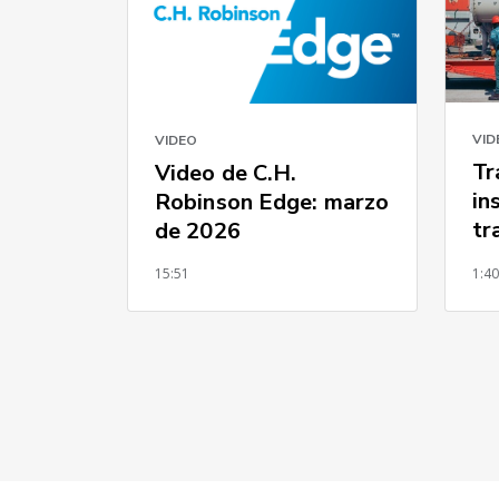
VID
VIDEO
Tr
Video de C.H.
in
Robinson Edge: marzo
tr
de 2026
pe
15:51
1:4