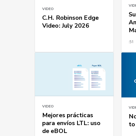
VID
VIDEO
Su
C.H. Robinson Edge
Am
Video: July 2026
Ma
:51
VIDEO
VID
Mejores prácticas
No
para envíos LTL: uso
to
de eBOL