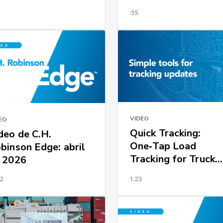
3
:55
VIDEO
EO
Quick Tracking:
deo de C.H.
One‑Tap Load
binson Edge: abril
Tracking for Truck
 2026
Drivers
12
1:23