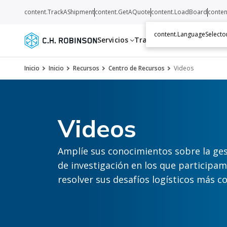
content.TrackAShipment
content.GetAQuote
content.LoadBoard
conten
content.LanguageSelecto
Servicios
Transportistas
Recurso
Inicio
Inicio
Recursos
Centro de Recursos
Videos
Videos
Amplíe sus conocimientos sobre la ges
de investigación en los que participa
resolver sus desafíos logísticos más c