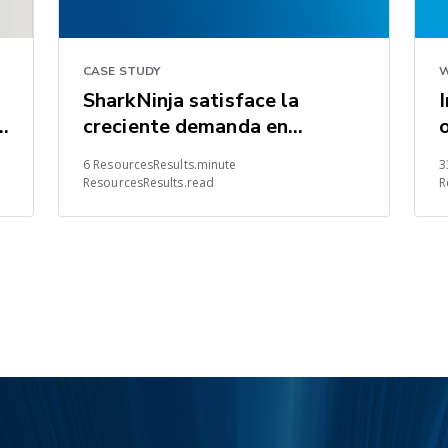
CASE STUDY
W
SharkNinja satisface la
s
creciente demanda en
condiciones difíciles del
6 ResourcesResults.minute
3
mercado
ResourcesResults.read
R