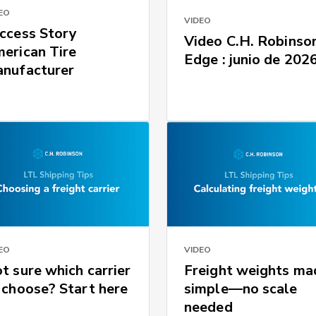
EO
VIDEO
ccess Story
Video C.H. Robinso
erican Tire
Edge : junio de 202
nufacturer
EO
VIDEO
t sure which carrier
Freight weights ma
 choose? Start here
simple—no scale
needed