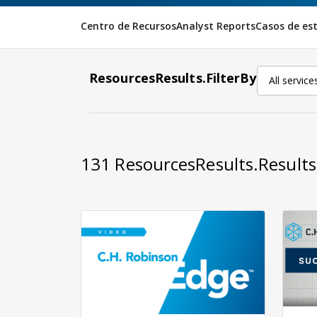
Centro de Recursos
Analyst Reports
Casos de es
ResourcesResults.FilterBy
All service
131
ResourcesResults.Result