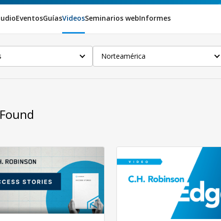
tudio
Eventos
Guías
Videos
Seminarios web
Informes
s
Norteamérica
sFound