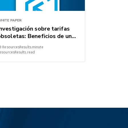
HITE PAPER
Investigación sobre tarifas
obsoletas: Beneficios de una
estrategia de adquisición de
3 ResourcesResults.minute
cargas
esourcesResults.read